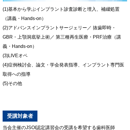
(1)基本から学ぶインプラント診査診断と埋入、補綴処置
（講義・Hands-on）
(2)アドバンスインプラントサージェリー／ 抜歯即時・
GBR・上顎洞底挙上術／ 第三種再生医療・PRF治療（講
義・Hands-on）
(3)LIVEオペ
(4)症例検討会、論文・学会発表指導、インプラント専門医
取得への指導
(5)その他
受講対象者
当会主催のJSOI認定講習会の受講を希望する歯科医師