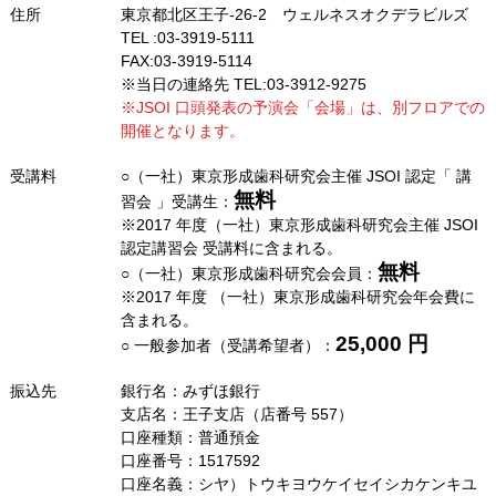
住所
東京都北区王子-26-2 ウェルネスオクデラビルズ
TEL :03-3919-5111
FAX:03-3919-5114
※当日の連絡先 TEL:03-3912-9275
※JSOI 口頭発表の予演会「会場」は、別フロアでの
開催となります。
受講料
○（一社）東京形成歯科研究会主催 JSOI 認定「 講
無料
習会 」受講生：
※2017 年度（一社）東京形成歯科研究会主催 JSOI
認定講習会 受講料に含まれる。
無料
○（一社）東京形成歯科研究会会員：
※2017 年度 （一社）東京形成歯科研究会年会費に
含まれる。
25,000 円
○ 一般参加者（受講希望者）：
振込先
銀行名：みずほ銀行
支店名：王子支店（店番号 557）
口座種類：普通預金
口座番号：1517592
口座名義：シヤ）トウキヨウケイセイシカケンキユ