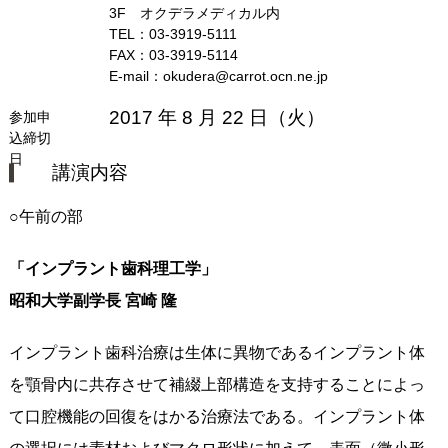
3F オクデラメディカル内
TEL：03‐3919‐5111
FAX：03‐3919‐5114
E‐mail：okudera@carrot.ocn.ne.jp
2017 年 8 月 22 日（火）
参加申
込締切
日
講演内容
○午前の部
「インプラント歯科理工学」
昭和大学副学長 宮崎 隆
インプラント歯科治療は生体に異物であるインプラント体
を顎骨内に共存させて補綴上部構造を支持することによっ
て口腔機能の回復をはかる治療法である。インプラント体