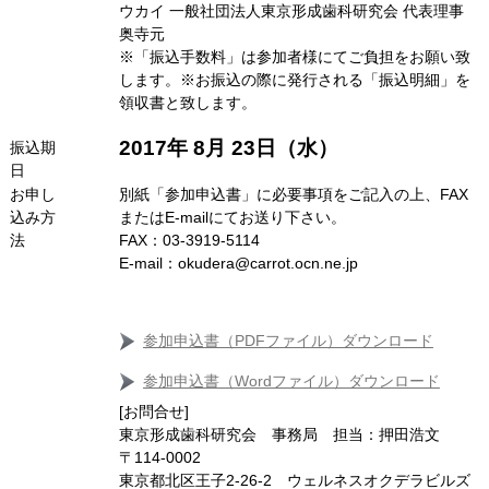
ウカイ 一般社団法人東京形成歯科研究会 代表理事
奥寺元
※「振込手数料」は参加者様にてご負担をお願い致
します。※お振込の際に発行される「振込明細」を
領収書と致します。
2017年 8月 23日（水）
振込期
日
お申し
別紙「参加申込書」に必要事項をご記入の上、FAX
込み方
またはE-mailにてお送り下さい。
法
FAX：03-3919-5114
E‐mail：okudera@carrot.ocn.ne.jp
参加申込書（PDFファイル）ダウンロード
参加申込書（Wordファイル）ダウンロード
[お問合せ]
東京形成歯科研究会 事務局 担当：押田浩文
〒114‐0002
東京都北区王子2‐26‐2 ウェルネスオクデラビルズ