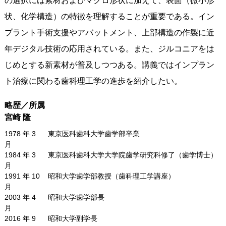
の選択には素材およびマクロ形状に加えて、表面（微小形
状、化学構造）の特徴を理解することが重要である。イン
プラント手術支援やアバットメント、上部構造の作製に近
年デジタル技術の応用されている。また、ジルコニアをは
じめとする新素材が普及しつつある。講義ではインプラン
ト治療に関わる歯科理工学の進歩を紹介したい。
略歴／所属
宮崎 隆
1978 年 3
東京医科歯科大学歯学部卒業
月
1984 年 3
東京医科歯科大学大学院歯学研究科修了（歯学博士）
月
1991 年 10
昭和大学歯学部教授（歯科理工学講座）
月
2003 年 4
昭和大学歯学部長
月
2016 年 9
昭和大学副学長