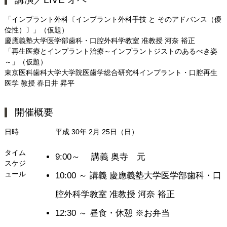
「インプラント外科〔インプラント外科手技 と そのアドバンス（優
位性）〕」（仮題）
慶應義塾大学医学部歯科・口腔外科学教室 准教授 河奈 裕正
「再生医療とインプラント治療～インプラントジストのあるべき姿
～」（仮題）
東京医科歯科大学大学院医歯学総合研究科インプラント・口腔再生
医学 教授 春日井 昇平
開催概要
日時
平成 30年 2月 25日（日）
タイム
9:00～
講義 奥寺 元
スケジ
ュール
10:00 ～
講義 慶應義塾大学医学部歯科・口
腔外科学教室 准教授 河奈 裕正
12:30 ～
昼食・休憩 ※お弁当