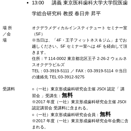
13:00
講義 東京医科歯科大学大学院医歯
学総合研究科 教授 春日井 昇平
場 所
オクデラメディカルインスティテュート セミナー室
／会
（5F）
場
※当日は、「4F・王子フィットネス＆ジム」までお
越しください。5F セミナー室へは 4F を経由して頂
きます。
住所：〒114-0002 東京都北区王子 2-26-2 ウェルネ
スオクデラビルズ
TEL：03-3919-5111 ／ FAX：03-3919-5114 ※当日
の連絡先 TEL:03-3912-9275
受講料
○（一社）東京形成歯科研究会主催 JSOI 認定「 講
無料
習会 」受講生：
※2017 年度（一社）東京形成歯科研究会主催 JSOI
認定講習会 受講料に含まれる。
無料
○（一社）東京形成歯科研究会会員：
※2017 年度（一社）東京形成歯科研究会年会費に含
まれる。