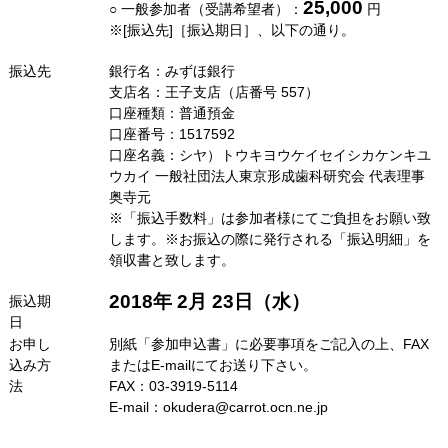
25,000
○ 一般参加者（受講希望者）：
円
※[振込先]［振込期日］、以下の通り。
振込先
銀行名：みずほ銀行
支店名：王子支店（店番号 557）
口座種類：普通預金
口座番号：1517592
口座名義：シヤ）トウキヨウケイセイシカケンキユ
ウカイ 一般社団法人東京形成歯科研究会 代表理事
奥寺元
※「振込手数料」は参加者様にてご負担をお願い致
します。※お振込の際に発行される「振込明細」を
領収書と致します。
2018年 2月 23日（水）
振込期
日
お申し
別紙「参加申込書」に必要事項をご記入の上、FAX
込み方
またはE-mailにてお送り下さい。
法
FAX：03-3919-5114
E‐mail：okudera@carrot.ocn.ne.jp