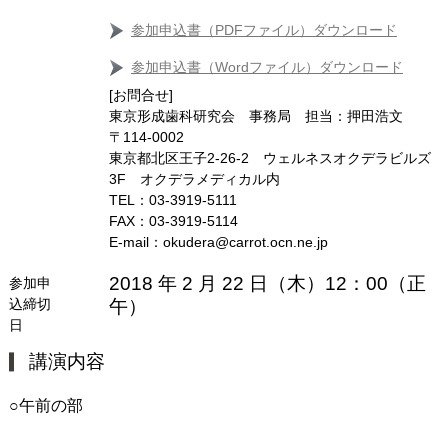
参加申込書（PDFファイル）ダウンロード
参加申込書（Wordファイル）ダウンロード
[お問合せ]
東京形成歯科研究会 事務局 担当：押田浩文
〒114‐0002
東京都北区王子2‐26‐2 ウェルネスオクデラビルズ
3F オクデラメディカル内
TEL：03‐3919‐5111
FAX：03‐3919‐5114
E‐mail：okudera@carrot.ocn.ne.jp
2018 年 2 月 22 日（木）12：00（正
参加申
込締切
午）
日
講演内容
○午前の部