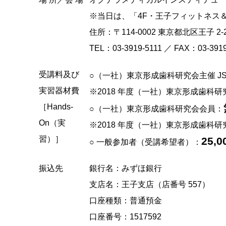
※当日は、「4F・王子フィットネス＆
住所：〒114-0002 東京都北区王子 
TEL：03-3919-5111 ／ FAX：03-39
受講料及び
○（一社）東京形成歯科研究会主催 JS
実習器材費
※2018 年度（一社）東京形成歯科研
［Hands-
○（一社）東京形成歯科研究会会員：
On（実
※2018 年度（一社）東京形成歯科
習）］
25,0
○ 一般参加者（受講希望者）：
振込先
銀行名：みずほ銀行
支店名：王子支店（店番号 557）
口座種類：普通預金
口座番号：1517592