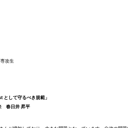
床専攻生
ist として守るべき規範」
来 春日井 昇平