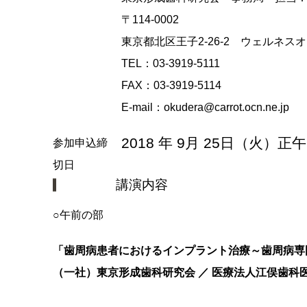
〒114‐0002
東京都北区王子2‐26‐2 ウェルネ
TEL：03‐3919‐5111
FAX：03‐3919‐5114
E‐mail：okudera@carrot.ocn.ne.jp
2018 年 9月 25日（火）正午
参加申込締
切日
講演内容
○午前の部
「歯周病患者におけるインプラント治療～歯周病専
（一社）東京形成歯科研究会 ／ 医療法人江俣歯科