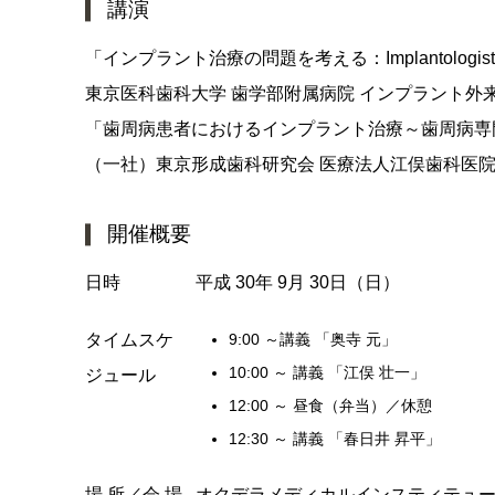
講演
「インプラント治療の問題を考える：Implantologi
東京医科歯科大学 歯学部附属病院 インプラント外来
「歯周病患者におけるインプラント治療～歯周病専
（一社）東京形成歯科研究会 医療法人江俣歯科医院
開催概要
日時
平成 30年 9月 30日（日）
タイムスケ
9:00 ～
講義 「奥寺 元」
10:00 ～
講義 「江俣 壮一」
ジュール
12:00 ～
昼食（弁当）／休憩
12:30 ～
講義 「春日井 昇平」
場 所／会 場
オクデラメディカルインスティテュー