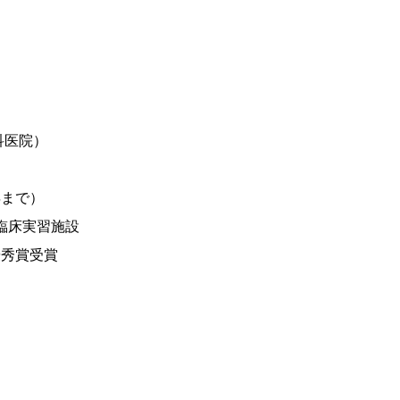
科医院）
年まで）
臨床実習施設
優秀賞受賞