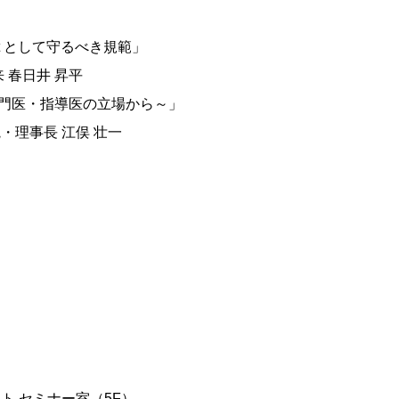
st として守るべき規範」
 春日井 昇平
門医・指導医の立場から～」
・理事長 江俣 壮一
ト セミナー室（5F）