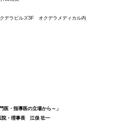
スオクデラビルズ3F オクデラメディカル内
門医・指導医の立場から～」
医院・理事長 江俣 壮一