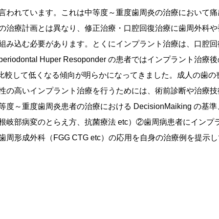
言われています。これは中等度～重度歯周炎の治療において痛
の治療計画とは異なり、修正治療・口腔回復治療に歯周外科や
組み込む必要があります。とくにインプラント治療は、口腔回
ontal Huper Resoponder の患者ではインプラント治
炎患者と比較して低くなる傾向が明らかになってきました。成人の歯
性の高いインプラント治療を行うためには、術前診断や治療技
重度歯周炎患者の治療における DecisionMaiking の基
岐部病変のとらえ方、抗菌療法 etc）②歯周病患者にインプ
形成外科（FGG CTG etc）の応用を自身の治療例を提示