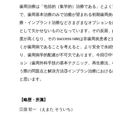
歯周治療は「包括的（集学的）治療である」とよく
で、歯周基本治療のみで治癒が望まれる初期歯周炎
療・インプラント治療などさまざまなオプションを
として欠かせないものとなっています。その反面、period
度が高くなり、その success rateは非歯周
くが歯周病であることを考えると、より安全で永続
り、歯周病学的配慮が不可欠であります。今回①中等度～
ョン（歯周外科手技の基本テクニック、再生療法、根
う際の問題点と解決方法③インプラン治療における歯周
と思います。
【略歴・所属】
江俣 壮一 （えまた そういち）