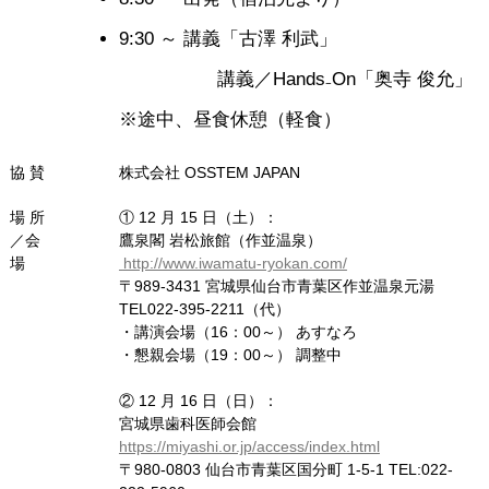
9:30 ～
講義「古澤 利武」
講義／Hands₋On「奥寺 俊允」
※途中、昼食休憩（軽食）
協 賛
株式会社 OSSTEM JAPAN
場 所
① 12 月 15 日（土）：
／会
鷹泉閣 岩松旅館（作並温泉）
場
http://www.iwamatu-ryokan.com/
〒989-3431 宮城県仙台市青葉区作並温泉元湯
TEL022-395-2211（代）
・講演会場（16：00～） あすなろ
・懇親会場（19：00～） 調整中
② 12 月 16 日（日）：
宮城県歯科医師会館
https://miyashi.or.jp/access/index.html
〒980-0803 仙台市青葉区国分町 1-5-1 TEL:022-