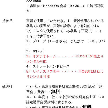
222-5960
・講演会／Hands₋On 会場（9：30～） 1 階 視聴覚
室
持参品
実習で使用していただきます。普段使用されている
器具での実習が、実際の診療により有効的ですの
で、ご自身で使用されている器具［ 下記 1）～5）
］をご持参下さい。
1） プローブ（1 ㎜きざみ） または ボーンキャリパ
ー
2） マレット
3） オステオトーム ・・・・・ ※OSSTEM 様より
レンタル可能
4） ストレートハンドピース
5） サイナスリフター ・・・・・ ※OSSTEM 様よ
りレンタル可能
受講料
○（一社）東京形成歯科研究会主催 JSOI 認定「 講
無料
習会 」受講生：
※2018 年度（一社）東京形成歯科研究会主催 JSOI
認定講習会 受講料に含まれる。
無料
○（一社）東京形成歯科研究会会員：