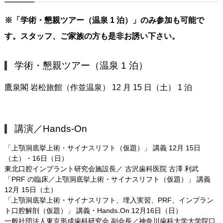
※「学術・懇親ツアー（温泉 1 泊）」のみ参加も可能で
す。スタッフ、ご家族の方も是非お誘い下さい。
学術・懇親ツアー（温泉 1 泊）
鷹泉閣 岩松旅館（作並温泉） 12 月 15 日（土） 1 泊
講演／Hands-On
「上顎洞底挙上術・サイナスリフト（仮題）」 講義 12月 15日
（土）・16日（日）
東北口腔インプラント研究会施設長／ 古沢歯科医院 古澤 利武
「PRF の臨床／上顎洞底挙上術・サイナスリフト（仮題）」 講義
12月 15日（土）
「上顎洞底挙上術・サイナスリフト、埋入実習、PRF、インプラン
ト口腔解剖（仮題）」 講義・Hands₋On 12月16日（日）
一般社団法人東京形成歯科研究会 副会長／神奈川歯科大学大学院口