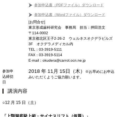
参加申込書（PDFファイル）ダウンロード
参加申込書（Wordファイル）ダウンロード
[お問合せ]
東京形成歯科研究会 事務局 担当：押田浩文
〒114‐0002
東京都北区王子2‐26‐2 ウェルネスオクデラビルズ
3F オクデラメディカル内
TEL：03‐3919‐5111
FAX：03‐3919‐5114
E‐mail：okudera@carrot.ocn.ne.jp
2018 年 11月 15日（木）
参加申
※お早めにお申込
込締切
みいただくようご協力願います。
日
講演内容
○12 月 15 日（土）
「上顎洞底挙上術・サイナスリフト（仮題）」