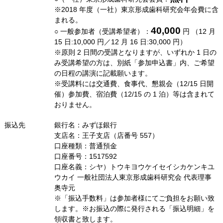
※2018 年度（一社）東京形成歯科研究会年会費に含
まれる。
40,000
○ 一般参加者（受講希望者）：
円 （12 月
15 日:10,000 円／12 月 16 日:30,000 円）
※原則 2 日間の受講となりますが、いずれか 1 日の
み受講希望の方は、別紙「参加申込書」内、ご希望
の日程の講演に記載願います。
※受講料には交通費、食事代、懇親会（12/15 日開
催）参加費、宿泊費（12/15 の 1 泊）等は含まれて
おりません。
振込先
銀行名：みずほ銀行
支店名：王子支店（店番号 557）
口座種類：普通預金
口座番号：1517592
口座名義：シヤ）トウキヨウケイセイシカケンキユ
ウカイ 一般社団法人東京形成歯科研究会 代表理事
奥寺元
※「振込手数料」は参加者様にてご負担をお願い致
します。※お振込の際に発行される「振込明細」を
領収書と致します。