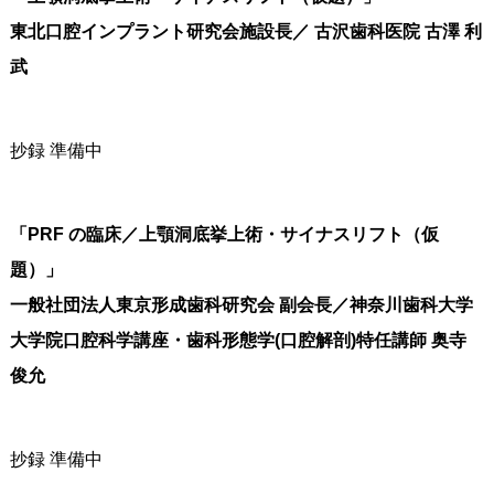
東北口腔インプラント研究会施設長／ 古沢歯科医院 古澤 利
武
抄録 準備中
「PRF の臨床／上顎洞底挙上術・サイナスリフト（仮
題）」
一般社団法人東京形成歯科研究会 副会長／神奈川歯科大学
大学院口腔科学講座・歯科形態学(口腔解剖)特任講師 奥寺
俊允
抄録 準備中