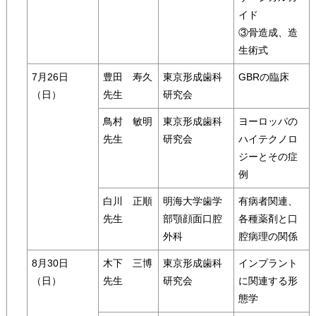
イド
③骨造成、造
生術式
7月26日
豊田 寿久
東京形成歯科
GBRの臨床
（日）
先生
研究会
鳥村 敏明
東京形成歯科
ヨーロッパの
先生
研究会
ハイテクノロ
ジーとその症
例
白川 正順
明海大学歯学
有病者関連、
先生
部顎顔面口腔
各種薬剤と口
外科
腔病理の関係
8月30日
木下 三博
東京形成歯科
インプラント
（日）
先生
研究会
に関連する形
態学