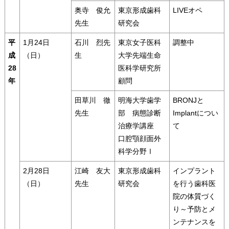
奥寺 俊允
東京形成歯科
LIVEオペ
先生
研究会
平
1月24日
石川 烈先
東京女子医科
調整中
成
（日）
生
大学先端生命
28
医科学研究所
年
顧問
田草川 徹
明海大学歯学
BRONJと
先生
部 病態診断
Implantについ
治療学講座
て
口腔顎顔面外
科学分野Ⅰ
2月28日
江崎 友大
東京形成歯科
インプラント
（日）
先生
研究会
を行う歯科医
院の体質づく
り～予防とメ
ンテナンスを