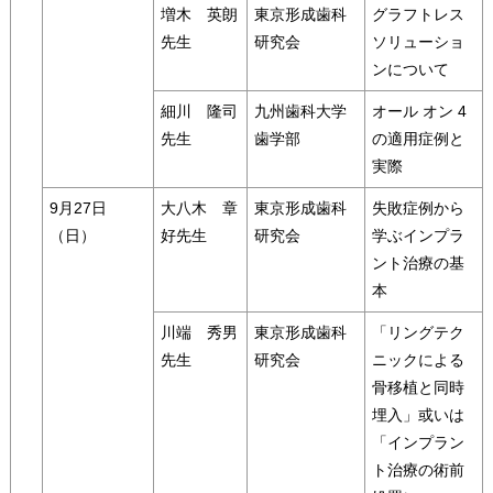
増木 英朗
東京形成歯科
グラフトレス
先生
研究会
ソリューショ
ンについて
細川 隆司
九州歯科大学
オール オン 4
先生
歯学部
の適用症例と
実際
9月27日
大八木 章
東京形成歯科
失敗症例から
（日）
好先生
研究会
学ぶインプラ
ント治療の基
本
川端 秀男
東京形成歯科
「リングテク
先生
研究会
ニックによる
骨移植と同時
埋入」或いは
「インプラン
ト治療の術前