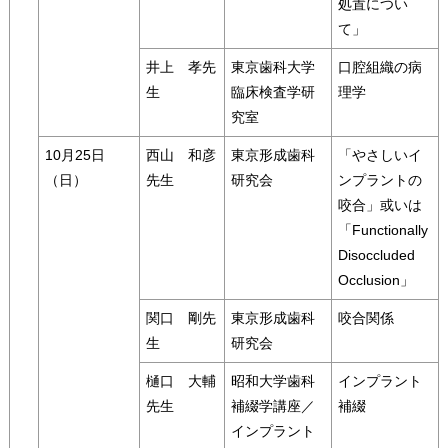
処置につい
て」
井上 孝先
東京歯科大学
口腔組織の病
生
臨床検査学研
理学
究室
10月25日
西山 和彦
東京形成歯科
「やさしいイ
（日）
先生
研究会
ンプラントの
咬合」或いは
「Functionally
Disoccluded
Occlusion」
関口 剛先
東京形成歯科
咬合関係
生
研究会
樋口 大輔
昭和大学歯科
インプラント
先生
補綴学講座／
補綴
インプラント