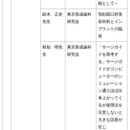
核として～
鈴木 正史
東京形成歯科
顎顔面口腔美
先生
研究会
容外科とイン
プラントの臨
床
秋知 明先
東京形成歯科
「サージガイ
生
研究会
ドを再考す
る」サージガ
イドがコンピ
ューターのシ
ミュレーショ
ン通りほぼ出
来上がってく
るが使用法を
注意しないと
大きな誤差が
生じ