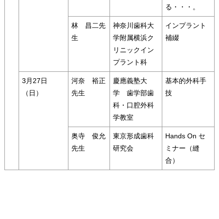
る・・・。
林 昌二先
神奈川歯科大
インプラント
生
学附属横浜ク
補綴
リニックイン
プラント科
3月27日
河奈 裕正
慶應義塾大
基本的外科手
（日）
先生
学 歯学部歯
技
科・口腔外科
学教室
奥寺 俊允
東京形成歯科
Hands On セ
先生
研究会
ミナー（縫
合）