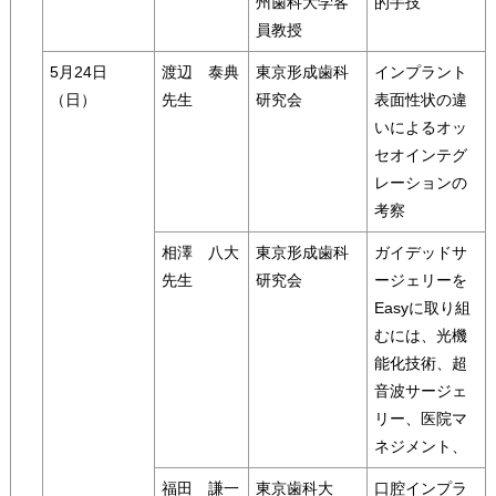
州歯科大学客
的手技
員教授
5月24日
渡辺 泰典
東京形成歯科
インプラント
（日）
先生
研究会
表面性状の違
いによるオッ
セオインテグ
レーションの
考察
相澤 八大
東京形成歯科
ガイデッドサ
先生
研究会
ージェリーを
Easyに取り組
むには、光機
能化技術、超
音波サージェ
リー、医院マ
ネジメント、
福田 謙一
東京歯科大
口腔インプラ