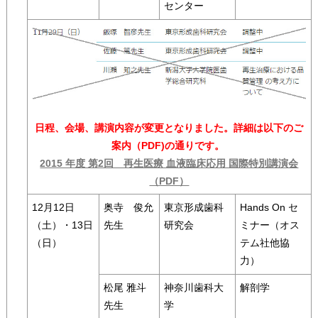
センター
日程、会場、講演内容が変更となりました。詳細は以下のご
案内（PDF)の通りです。
2015 年度 第2回 再生医療 血液臨床応用 国際特別講演会
（PDF）
12月12日
奥寺 俊允
東京形成歯科
Hands On セ
（土）・13日
先生
研究会
ミナー（オス
（日）
テム社他協
力）
松尾 雅斗
神奈川歯科大
解剖学
先生
学