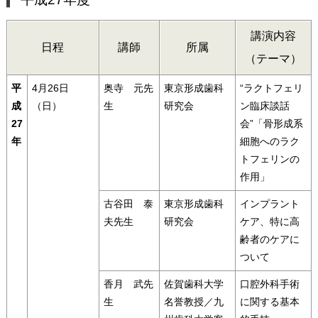
講演内容
日程
講師
所属
（テーマ）
平
4月26日
奥寺 元先
東京形成歯科
“ラクトフェリ
成
（日）
生
研究会
ン臨床談話
27
会”「骨形成系
年
細胞へのラク
トフェリンの
作用」
古谷田 泰
東京形成歯科
インプラント
夫先生
研究会
ケア、特に高
齢者のケアに
ついて
香月 武先
佐賀歯科大学
口腔外科手術
生
名誉教授／九
に関する基本