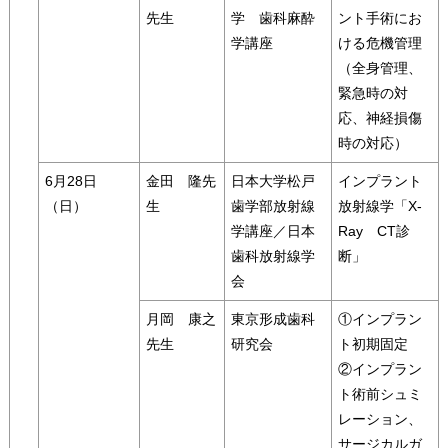
先生
学 歯科麻酔
ント手術にお
学講座
ける危機管理
（全身管理、
緊急時の対
応、神経損傷
時の対応）
6月28日
金田 隆先
日本大学松戸
インプラント
（日）
生
歯学部放射線
放射線学「X-
学講座／日本
Ray CT診
歯科放射線学
断」
会
月岡 康之
東京形成歯科
①インプラン
先生
研究会
ト初期固定
②インプラン
ト術前シュミ
レーション、
サージカルガ