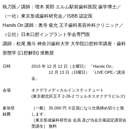
執刀医／講師：増木 英郎 エルム駅前歯科医院 歯学博士／
（一社）東京形成歯科研究会／ISBB 認定医
Hands On 講師：奥寺 俊允 王子歯科美容外科クリニック／
（公社）日本口腔インプラント学会専門医
講師：松尾 雅斗 神奈川歯科大学 大学院口腔科学講座・歯科
形態学 (口腔解剖) 准教授
日時
2015 年 12 月 12 日（土曜日） 「Hands On」
12 月 13 日（日曜日） 「LIVE OPE／講演
会」
会場
オクデラメディカルインスティテュート
(東京都北区王子 2-26-2 ウェルネスオクデラビルズ)
参加登
［一般］ 35,000 円 ※定員になり次第締め切りと致
録費
します。
［東京形成歯科研究会 会員 及び当会主催認定講習会
受講生］ 無料