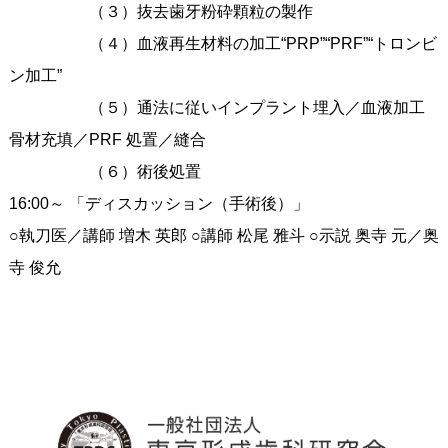
（３）抜去歯牙粉砕顆粒の製作
（４）血液再生材料の加工“PRP”“PRF”“トロンビ
ン加工”
（５）通法に従いインプラント埋入／血液加工
骨材充填／PRF 処置／縫合
（６）術後処置
16:00～ 「ディスカッション（手術後）」
○執刀医／講師 増木 英郎 ○講師 松尾 雅斗 ○示説 奥寺 元／奥
寺 俊允