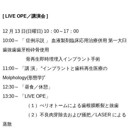
[ LIVE OPE／講演会 ]
12 月 13 日(日曜日) 10：00～17：00
10:00～ 「 症例示説 」 血液製剤臨床応用治療併用 第一大臼
歯抜歯歯牙粉砕骨使用
骨再生即時埋埋入インプラント手術
11:00～ 「講 演」 “インプラントと歯科再生医療の
Molphology(形態学)”
12:30～ 「昼食／休憩」
13:30～ 「LIVE OPE」
（１）ぺリオトームによる歯根膜断裂と抜歯
（２）不良肉芽除去および掻把／LASER による
蒸散