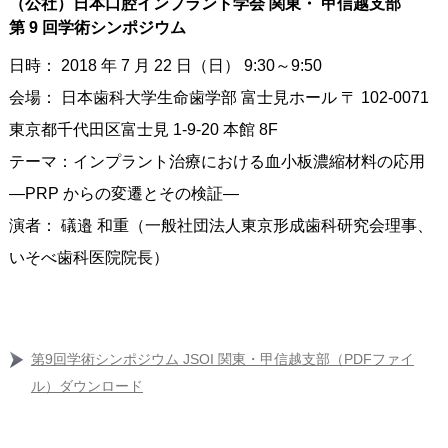
（公社）日本口腔インプラント学会 関東・ 甲信越支部
第 9 回学術シンポジウム
日時： 2018 年 7 月 22 日（日） 9:30～9:50
会場： 日本歯科大学生命歯学部 富士見ホール 〒 102-0071
東京都千代田区富士見 1-9-20 本館 8F
テーマ：インプラント治療における血小板濃縮材料の応用
―PRP からの変遷とその検証―
演者： 礒邉 和重（一般社団法人東京形成歯科研究会理事、
いそべ歯科医院院長）
第9回学術シンポジウム JSOI 関東・甲信越支部（PDFファイ
ル）ダウンロード