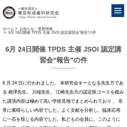
ホーム
>
お知らせ・更新情報
>
6月 24日開催 TPDS 主催 JSOI 認定講習会“報告”の件
6月 24日開催 TPDS 主催 JSOI 認定講
習会“報告”の件
6 月 24 日に行われました、 本研究会キーとなる先生方であ
る 相澤先生、 川端先生、 江崎先生方の認定医コースを鑑み
た講演内容は極めて高い学術見地でまとめられており 、 非
常に素晴らしい内容でした。よく文献を分析し、臨床応用
に一石を投じる内容でした。私どもの会員に、このように