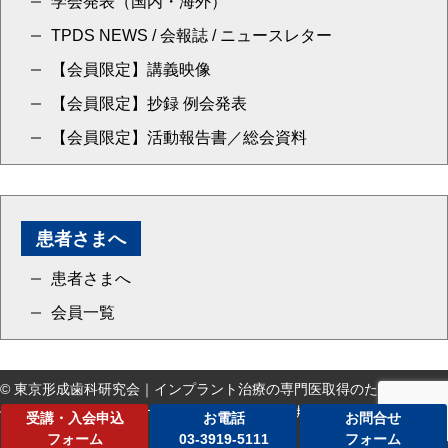
学会発表（国内・海外）
TPDS NEWS / 会報誌 / ニュースレター
【会員限定】講義映像
【会員限定】抄録 例会発表
【会員限定】活動報告書／総会資料
患者さまへ
患者さまへ
会員一覧
© 東京形成歯科研究会｜インプラント治療の専門医取得のための指定研
修施設なら、手厚いサポートと高い合格率で評判の東京形成歯科研究会
受講・入会申込
お電話
お問合せ
まで
フォーム
03-3919-5111
フォーム