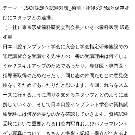
テーマ 「JSOI 認定医試験対策_術前・術後の記録と保存並
びにスタッフとの連携」
（一社）東京形成歯科研究会副会長／いそべ歯科医院 礒邉
和重
日本口腔インプラント学会に入会し学会指定研修施設での
認定講習会を受講する先生方の一番の受講理由は何でしょ
うか？スキルアップのためであったり、専修医・専門医・
指導医取得のためだったり、同じ志の仲間たちとの意見交
換をするためであったりだと思います。今回これらをスム
ーズに行えるように周りを支えるスタッフとどのように連
携していくか、そして日本口腔インプラント学会の資格試
験受験には何が必要なのかを確認していきます。資格試験
受験において重要となる口腔内写真およびパノラマレント
ゲン写真について、きちんと撮影・記録・保存ができるよ