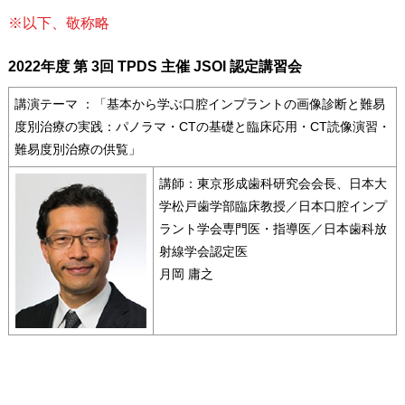
※以下、敬称略
2022年度 第 3回 TPDS 主催 JSOI 認定講習会
講演テーマ ：「基本から学ぶ口腔インプラントの画像診断と難易
度別治療の実践：パノラマ・CTの基礎と臨床応用・CT読像演習・
難易度別治療の供覧」
講師：東京形成歯科研究会会長、日本大
学松戸歯学部臨床教授／日本口腔インプ
ラント学会専門医・指導医／日本歯科放
射線学会認定医
月岡 庸之