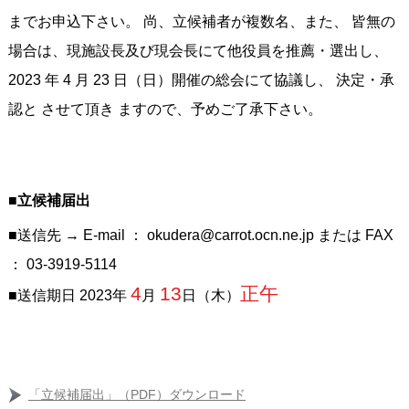
までお申込下さい。 尚、立候補者が複数名、また、 皆無の
場合は、現施設長及び現会長にて他役員を推薦・選出し、
2023 年 4 月 23 日（日）開催の総会にて協議し、 決定・承
認と させて頂き ますので、予めご了承下さい。
■立候補届出
■送信先 → E‐mail ： okudera@carrot.ocn.ne.jp または FAX
： 03‐3919‐5114
4
13
正午
■送信期日 2023年
月
日（木）
「立候補届出」（PDF）ダウンロード